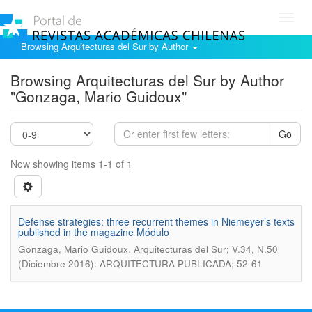
Toggl
navig
Browsing Arquitecturas del Sur by Author
Browsing Arquitecturas del Sur by Author
"Gonzaga, Mario Guidoux"
Go
Now showing items 1-1 of 1
Defense strategies: three recurrent themes in Niemeyer’s texts
published in the magazine Módulo
.
Gonzaga, Mario Guidoux
Arquitecturas del Sur; V.34, N.50
(Diciembre 2016): ARQUITECTURA PUBLICADA; 52-61