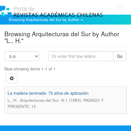
Toggl
navig
Browsing Arquitecturas del Sur by Author
Browsing Arquitecturas del Sur by Author
"L., H."
Go
Now showing items 1-1 of 1
La madera laminada: 75 años de aplicación
.
L., H.
Arquitecturas del Sur; N.1 (1983): PASADO Y
PRESENTE; 12