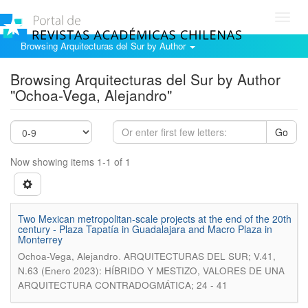
Toggl
navig
Browsing Arquitecturas del Sur by Author
Browsing Arquitecturas del Sur by Author
"Ochoa-Vega, Alejandro"
Go
Now showing items 1-1 of 1
Two Mexican metropolitan-scale projects at the end of the 20th
century - Plaza Tapatía in Guadalajara and Macro Plaza in
Monterrey
.
Ochoa-Vega, Alejandro
ARQUITECTURAS DEL SUR; V.41,
N.63 (Enero 2023): HÍBRIDO Y MESTIZO, VALORES DE UNA
ARQUITECTURA CONTRADOGMÁTICA; 24 - 41