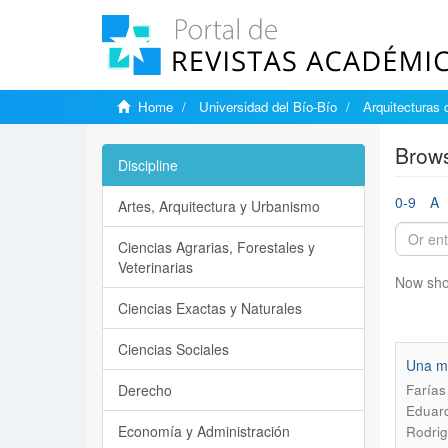
Home
Universidad del Bío-Bío
Arquitecturas 
Brows
Discipline
0-9
A
Artes, Arquitectura y Urbanismo
Ciencias Agrarias, Forestales y
Veterinarias
Now sho
Ciencias Exactas y Naturales
Ciencias Sociales
Una mi
Derecho
Farías
Eduard
Economía y Administración
Rodrig