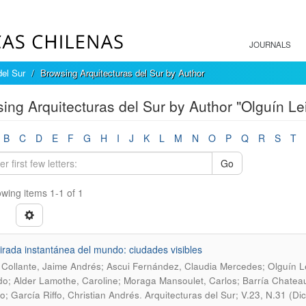
JOURNALS
del Sur
Browsing Arquitecturas del Sur by Author
ing Arquitecturas del Sur by Author "Olguín Le
B
C
D
E
F
G
H
I
J
K
L
M
N
O
P
Q
R
S
T
Go
wing items 1-1 of 1
rada instantánea del mundo: ciudades visibles
 Collante, Jaime Andrés; Ascui Fernández, Claudia Mercedes; Olguín L
o; Alder Lamothe, Caroline; Moraga Mansoulet, Carlos; Barría Chateau
.
o; García Riffo, Christian Andrés
Arquitecturas del Sur; V.23, N.31 