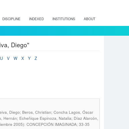
DISCIPLINE
INDEXED
INSTITUTIONS
ABOUT
iva, Diego"
U
V
W
X
Y
Z
eiva, Diego; Beros, Christian; Concha Lagos, Óscar
, Hernán; Echeñique Espinoza, Natalia; Díaz Alarcón,
(Diciembre 2005): CONCEPCIÓN IMAGINADA; 33-35