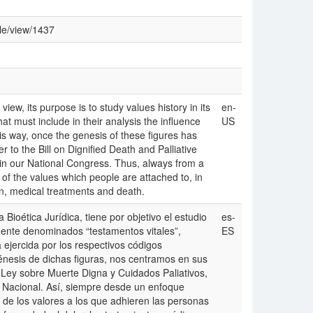
cle/view/1437
 view, its purpose is to study values history in its
en-
that must include in their analysis the influence
US
is way, once the genesis of these figures has
r to the Bill on Dignified Death and Palliative
 in our National Congress. Thus, always from a
 of the values which people are attached to, in
ain, medical treatments and death.
Bioética Jurídica, tiene por objetivo el estudio
es-
amente denominados “testamentos vitales”,
ES
a ejercida por los respectivos códigos
énesis de dichas figuras, nos centramos en sus
 Ley sobre Muerte Digna y Cuidados Paliativos,
 Nacional. Así, siempre desde un enfoque
ia de los valores a los que adhieren las personas