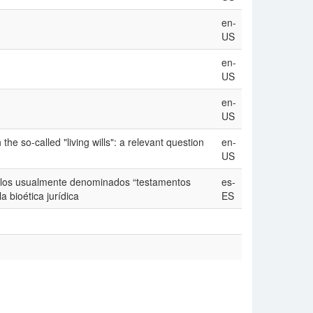
en-
US
en-
US
en-
US
 the so-called "living wills": a relevant question
en-
US
on los usualmente denominados “testamentos
es-
a bioética jurídica
ES