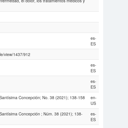
fermedad, el dolor, los tratamientos médicos y
es-
ES
cle/view/1437/912
es-
ES
es-
ES
a Santísima Concepción; No. 38 (2021); 138-158
en-
US
 Santísima Concepción ; Núm. 38 (2021); 138-
es-
ES