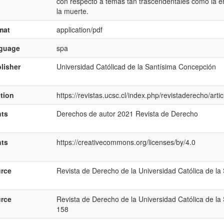
con respecto a temas tan trascendentales como la en
la muerte.
mat
application/pdf
nguage
spa
lisher
Universidad Católicad de la Santísima Concepción
ation
https://revistas.ucsc.cl/index.php/revistaderecho/arti
hts
Derechos de autor 2021 Revista de Derecho
hts
https://creativecommons.org/licenses/by/4.0
rce
Revista de Derecho de la Universidad Católica de l
rce
Revista de Derecho de la Universidad Católica de la
158