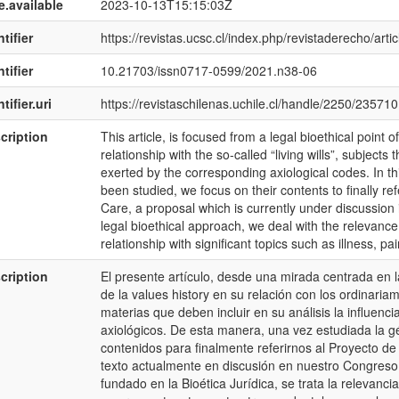
e.available
2023-10-13T15:15:03Z
tifier
https://revistas.ucsc.cl/index.php/revistaderecho/arti
tifier
10.21703/issn0717-0599/2021.n38-06
tifier.uri
https://revistaschilenas.uchile.cl/handle/2250/235710
cription
This article, is focused from a legal bioethical point of
relationship with the so-called “living wills”, subjects 
exerted by the corresponding axiological codes. In th
been studied, we focus on their contents to finally refe
Care, a proposal which is currently under discussion
legal bioethical approach, we deal with the relevance
relationship with significant topics such as illness, p
cription
El presente artículo, desde una mirada centrada en la 
de la values history en su relación con los ordinari
materias que deben incluir en su análisis la influenci
axiológicos. De esta manera, una vez estudiada la g
contenidos para finalmente referirnos al Proyecto de
texto actualmente en discusión en nuestro Congreso
fundado en la Bioética Jurídica, se trata la relevanc