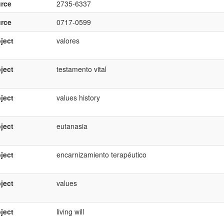
rce
2735-6337
rce
0717-0599
ject
valores
ject
testamento vital
ject
values history
ject
eutanasia
ject
encarnizamiento terapéutico
ject
values
ject
living will