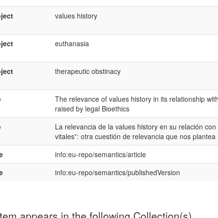
ject
values history
ject
euthanasia
ject
therapeutic obstinacy
e
The relevance of values history in its relationship with
raised by legal Bioethics
e
La relevancia de la values history en su relación c
vitales”: otra cuestión de relevancia que nos plantea l
e
info:eu-repo/semantics/article
e
info:eu-repo/semantics/publishedVersion
item appears in the following Collection(s)