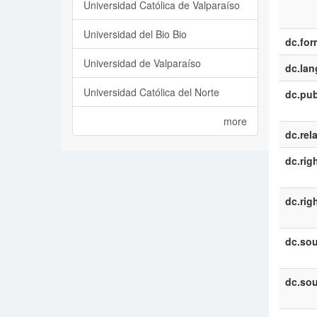
Universidad Católica de Valparaíso
Universidad del Bio Bio
dc.for
Universidad de Valparaíso
dc.la
Universidad Católica del Norte
dc.pub
more
dc.rel
dc.rig
dc.rig
dc.sou
dc.sou