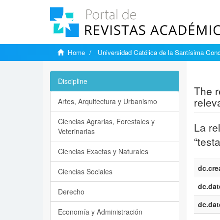
Home
Universidad Católica de la Santísima Con
Show si
Discipline
The re
relev
Artes, Arquitectura y Urbanismo
Ciencias Agrarias, Forestales y
La re
Veterinarias
“test
Ciencias Exactas y Naturales
dc.cre
Ciencias Sociales
dc.dat
Derecho
dc.dat
Economía y Administración