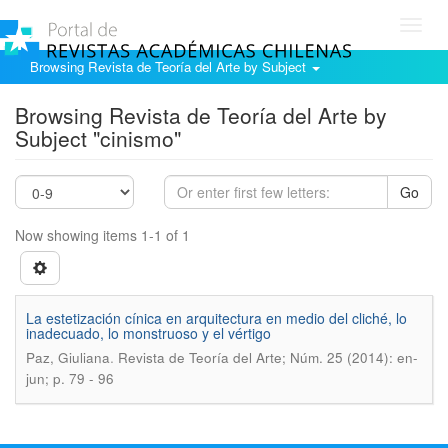
Toggl
navig
Browsing Revista de Teoría del Arte by Subject
Browsing Revista de Teoría del Arte by
Subject "cinismo"
Go
Now showing items 1-1 of 1
La estetización cínica en arquitectura en medio del cliché, lo
inadecuado, lo monstruoso y el vértigo
.
Paz, Giuliana
Revista de Teoría del Arte; Núm. 25 (2014): en-
jun; p. 79 - 96