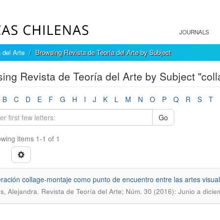
JOURNALS
 del Arte
Browsing Revista de Teoría del Arte by Subject
ing Revista de Teoría del Arte by Subject "coll
B
C
D
E
F
G
H
I
J
K
L
M
N
O
P
Q
R
S
T
Go
wing items 1-1 of 1
ración collage-montaje como punto de encuentro entre las artes visua
.
s, Alejandra
Revista de Teoría del Arte; Núm. 30 (2016): Junio a dicie