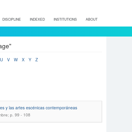
DISCIPLINE
INDEXED
INSTITUTIONS
ABOUT
age"
U
V
W
X
Y
Z
les y las artes escénicas contemporáneas
mbre; p. 99 - 108