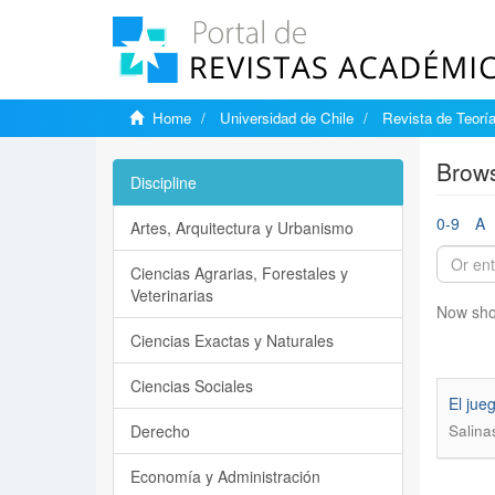
Home
Universidad de Chile
Revista de Teoría
Brows
Discipline
0-9
A
Artes, Arquitectura y Urbanismo
Ciencias Agrarias, Forestales y
Veterinarias
Now sho
Ciencias Exactas y Naturales
Ciencias Sociales
El jue
Derecho
Salina
Economía y Administración