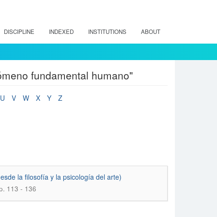
DISCIPLINE
INDEXED
INSTITUTIONS
ABOUT
enómeno fundamental humano"
U
V
W
X
Y
Z
 la filosofía y la psicología del arte)
p. 113 - 136