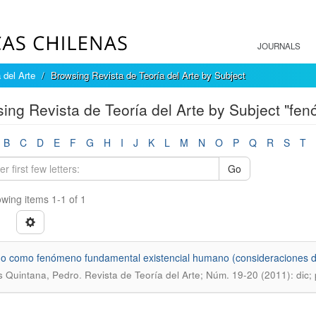
JOURNALS
 del Arte
Browsing Revista de Teoría del Arte by Subject
ing Revista de Teoría del Arte by Subject "f
B
C
D
E
F
G
H
I
J
K
L
M
N
O
P
Q
R
S
T
Go
wing items 1-1 of 1
go como fenómeno fundamental existencial humano (consideraciones desde
.
s Quintana, Pedro
Revista de Teoría del Arte; Núm. 19-20 (2011): dic; 