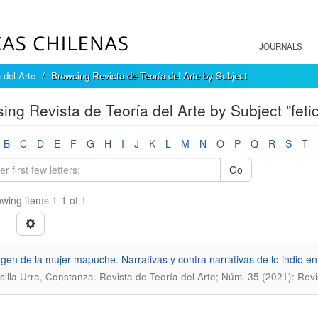
JOURNALS
 del Arte
Browsing Revista de Teoría del Arte by Subject
ing Revista de Teoría del Arte by Subject "feti
B
C
D
E
F
G
H
I
J
K
L
M
N
O
P
Q
R
S
T
Go
wing items 1-1 of 1
gen de la mujer mapuche. Narrativas y contra narrativas de lo indio en
.
illa Urra, Constanza
Revista de Teoría del Arte; Núm. 35 (2021): Revi