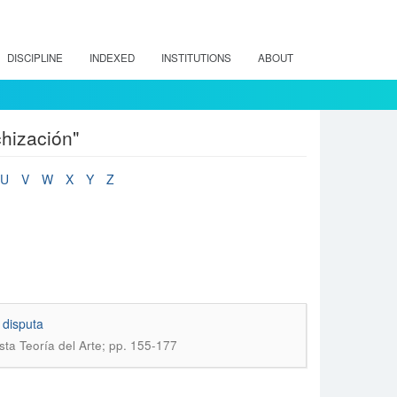
DISCIPLINE
INDEXED
INSTITUTIONS
ABOUT
chización"
U
V
W
X
Y
Z
 disputa
sta Teoría del Arte; pp. 155-177