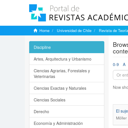
Home
Universidad de Chile
Revista de Teoría
Brows
Discipline
cont
Artes, Arquitectura y Urbanismo
0-9
A
Ciencias Agrarias, Forestales y
Veterinarias
Now sho
Ciencias Exactas y Naturales
Ciencias Sociales
El suj
Derecho
Möller
Economía y Administración