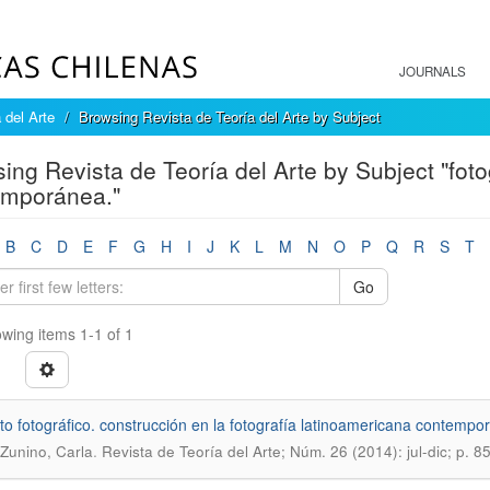
JOURNALS
 del Arte
Browsing Revista de Teoría del Arte by Subject
ing Revista de Teoría del Arte by Subject "foto
emporánea."
B
C
D
E
F
G
H
I
J
K
L
M
N
O
P
Q
R
S
T
Go
wing items 1-1 of 1
eto fotográfico. construcción en la fotografía latinoamericana contemp
.
 Zunino, Carla
Revista de Teoría del Arte; Núm. 26 (2014): jul-dic; p. 8