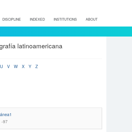
DISCIPLINE
INDEXED
INSTITUTIONS
ABOUT
grafía latinoamericana
U
V
W
X
Y
Z
oránea1
5 -97