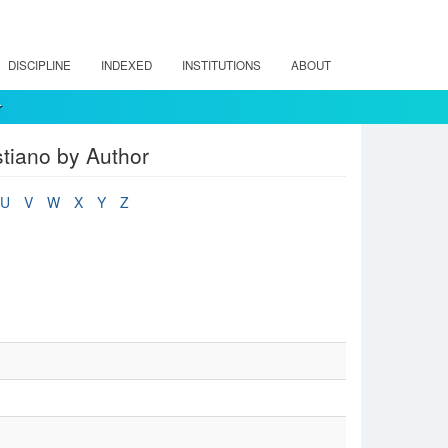
DISCIPLINE
INDEXED
INSTITUTIONS
ABOUT
r
tiano by Author
U
V
W
X
Y
Z