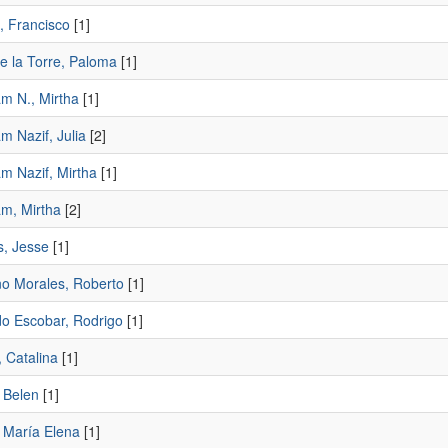
, Francisco
[1]
e la Torre, Paloma
[1]
m N., Mirtha
[1]
m Nazif, Julia
[2]
m Nazif, Mirtha
[1]
m, Mirtha
[2]
, Jesse
[1]
no Morales, Roberto
[1]
o Escobar, Rodrigo
[1]
 Catalina
[1]
 Belen
[1]
 María Elena
[1]