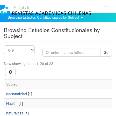
Toggl
navig
Browsing Estudios Constitucionales by Subject
Browsing Estudios Constitucionales by
Subject
Go
Now showing items 1-20 of 23
Subject
nacionalidad
[1]
Nación
[1]
naturaleza
[1]