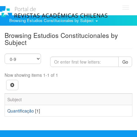
Toggl
navig
Browsing Estudios Constitucionales by Subject
Browsing Estudios Constitucionales by
Subject
Go
Now showing items 1-1 of 1
Subject
Quantificação
[1]