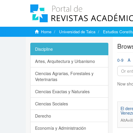
Home
Universidad de Talca
Estudios Constit
Brows
Discipline
0-9
A
Artes, Arquitectura y Urbanismo
Ciencias Agrarias, Forestales y
Veterinarias
Now sho
Ciencias Exactas y Naturales
Ciencias Sociales
El der
Venezu
Derecho
AltAvil
Economía y Administración