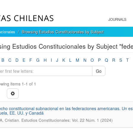
JOURNALS
ucionales
Browsing Estudios Constitucionales by Subject
ing Estudios Constitucionales by Subject "fed
B
C
D
E
F
G
H
I
J
K
L
M
N
O
P
Q
R
S
T
Go
wing items 1-1 of 1
echo constitucional subnacional en las federaciones americanas. Un est
ela, EE. UU. y Canadá
.
lA, Cristian
Estudios Constitucionales; Vol. 22 Núm. 1 (2024)