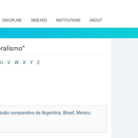
DISCIPLINE
INDEXED
INSTITUTIONS
ABOUT
eralismo"
U
V
W
X
Y
Z
udio comparativo de Argentina, Brasil, México,