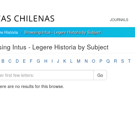
JOURNALS
re Historia
Browsing Intus - Legere Historia by Subject
ing Intus - Legere Historia by Subject
B
C
D
E
F
G
H
I
J
K
L
M
N
O
P
Q
R
S
T
Go
here are no results for this browse.