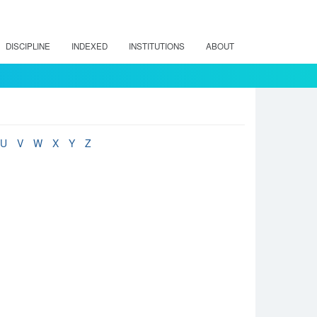
DISCIPLINE
INDEXED
INSTITUTIONS
ABOUT
U
V
W
X
Y
Z