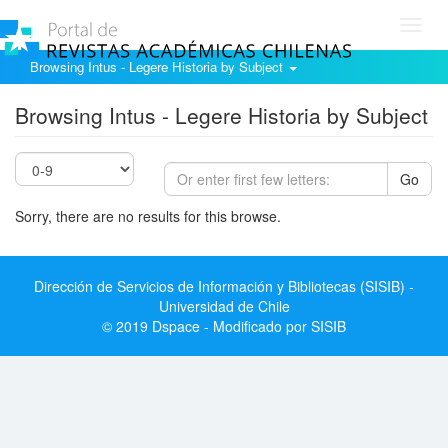
Toggl
navig
Browsing Intus - Legere Historia by Subject
Browsing Intus - Legere Historia by Subject
Go
Sorry, there are no results for this browse.
Dirección de Servicios de Información y Bibliotecas (SISIB) -
Universidad de Chile
© 2019 Dspace - Modificado por SISIB