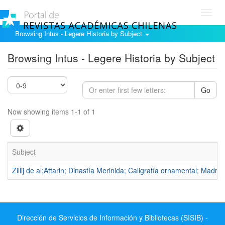
Toggl
navig
Browsing Intus - Legere Historia by Subject
Browsing Intus - Legere Historia by Subject
Go
Now showing items 1-1 of 1
Subject
Zillij de al;Attarin; Dinastía Merinida; Caligrafía ornamental; Madr
Dirección de Servicios de Información y Bibliotecas (SISIB) -