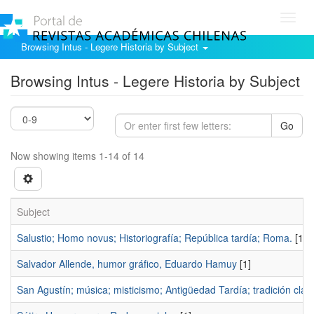
Toggl
navig
Browsing Intus - Legere Historia by Subject
Browsing Intus - Legere Historia by Subject
Go
Now showing items 1-14 of 14
Subject
Salustio; Homo novus; Historiografía; República tardía; Roma.
[1]
Salvador Allende, humor gráfico, Eduardo Hamuy
[1]
San Agustín; música; misticismo; Antigüedad Tardía; tradición clás