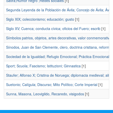
Sátira;Humor negro ;Redes sociales
[1]
Segunda Leyenda de la Población de Ávila; Concejo de Ávila; Ávil
Siglo XIX; coleccionismo; educación; gusto
[1]
Siglo XV; Cuenca; conducta cívica; oficios del Fuero; escrib
[1]
Símbolos patrios, objetos, artes decorativas, valor conmemorativo, u
Sínodos, Juan de San Clemente, clero, doctrina cristiana, reforma
Sociedad de la Igualdad; Refugio Emocional; Práctica Emocional; 
Sport; Scuola; Fascismo; Istituzioni; Ginnastica
[1]
Staufer; Alfonso X; Cristina de Noruega; diplomacia medieval; alia
Suetonio; Calígula; Discurso; Mito Político; Corte Imperial
[1]
Sunna, Masona, Leovigildo, Recaredo, visigodos
[1]