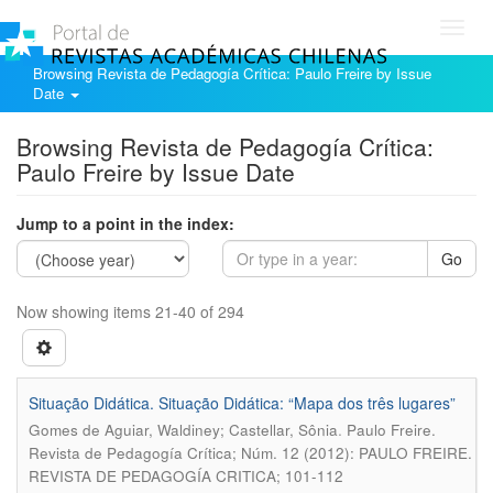
Toggl
navig
Browsing Revista de Pedagogía Crítica: Paulo Freire by Issue
Date
Browsing Revista de Pedagogía Crítica:
Paulo Freire by Issue Date
Jump to a point in the index:
Go
Now showing items 21-40 of 294
Situação Didática. Situação Didática: “Mapa dos três lugares”
.
Gomes de Aguiar, Waldiney; Castellar, Sônia
Paulo Freire.
Revista de Pedagogía Crítica; Núm. 12 (2012): PAULO FREIRE.
REVISTA DE PEDAGOGÍA CRITICA; 101-112