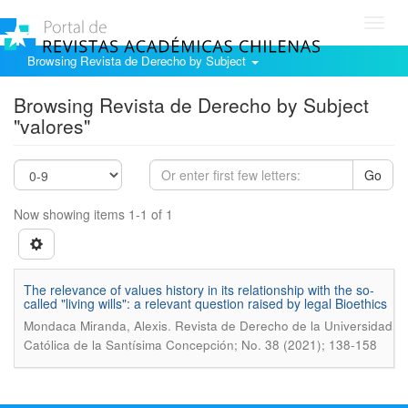
Toggl
navig
Browsing Revista de Derecho by Subject
Browsing Revista de Derecho by Subject
"valores"
Go
Now showing items 1-1 of 1
The relevance of values history in its relationship with the so-
called "living wills": a relevant question raised by legal Bioethics
.
Mondaca Miranda, Alexis
Revista de Derecho de la Universidad
Católica de la Santísima Concepción; No. 38 (2021); 138-158