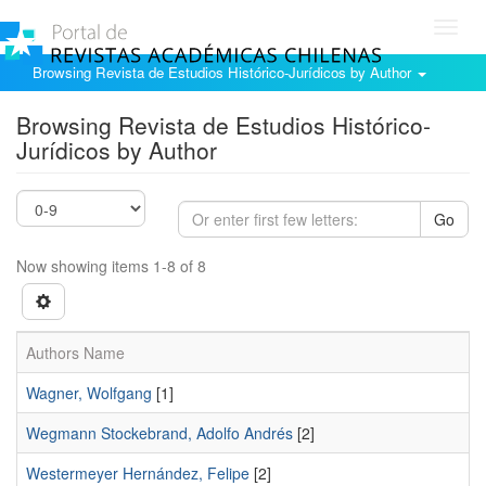
Toggl
navig
Browsing Revista de Estudios Histórico-Jurídicos by Author
Browsing Revista de Estudios Histórico-
Jurídicos by Author
Go
Now showing items 1-8 of 8
Authors Name
Wagner, Wolfgang
[1]
Wegmann Stockebrand, Adolfo Andrés
[2]
Westermeyer Hernández, Felipe
[2]