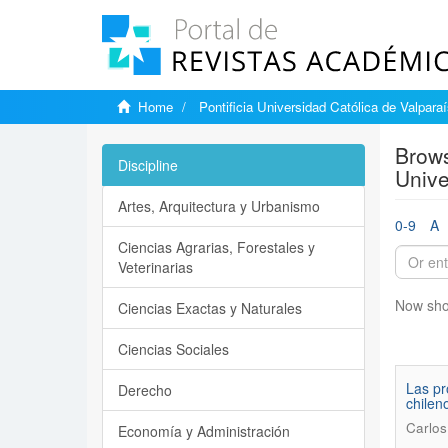
Home
Pontificia Universidad Católica de Valpara
Brows
Discipline
Unive
Artes, Arquitectura y Urbanismo
0-9
A
Ciencias Agrarias, Forestales y
Veterinarias
Now sho
Ciencias Exactas y Naturales
Ciencias Sociales
Las pr
Derecho
chilen
Carlos
Economía y Administración