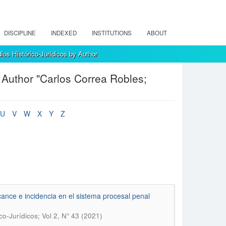
DISCIPLINE
INDEXED
INSTITUTIONS
ABOUT
ios Histórico-Jurídicos by Author
 Author "Carlos Correa Robles;
U
V
W
X
Y
Z
cance e incidencia en el sistema procesal penal
co-Jurídicos; Vol 2, N° 43 (2021)