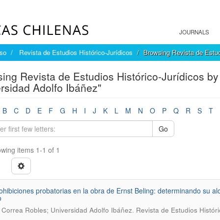
JOURNALS
íso
Revista de Estudios Histórico-Jurídicos
Browsing Revista de Estud
ing Revista de Estudios Histórico-Jurídicos by
rsidad Adolfo Ibáñez"
B
C
D
E
F
G
H
I
J
K
L
M
N
O
P
Q
R
S
T
Go
wing items 1-1 of 1
ohibiciones probatorias en la obra de Ernst Beling: determinando su al
o
.
 Correa Robles; Universidad Adolfo Ibáñez
Revista de Estudios Históri