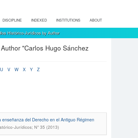
DISCIPLINE
INDEXED
INSTITUTIONS
ABOUT
ios Histórico-Jurídicos by Author
y Author "Carlos Hugo Sánchez
U
V
W
X
Y
Z
la enseñanza del Derecho en el Antiguo Régimen
stórico-Jurídicos; N° 35 (2013)