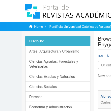
Home
Pontificia Universidad Católica de Valpara
Brows
Discipline
Rayga
Artes, Arquitectura y Urbanismo
0-9
A
Ciencias Agrarias, Forestales y
Veterinarias
Now sho
Ciencias Exactas y Naturales
Ciencias Sociales
Alonso
Derecho
Carlos
Economía y Administración