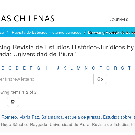
JOURNALS
íso
Revista de Estudios Histórico-Jurídicos
Browsing Revista de Estud
ing Revista de Estudios Histórico-Jurídicos b
da; Universidad de Piura"
B
C
D
E
F
G
H
I
J
K
L
M
N
O
P
Q
R
S
T
Go
wing items 1-2 of 2
 Romero, María Paz, Salamanca, escuela de juristas. Estudios sobre 
.
 Hugo Sánchez Raygada; Universidad de Piura
Revista de Estudios Hi