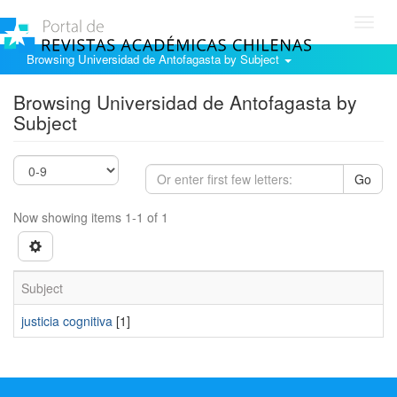
Toggl
navig
Browsing Universidad de Antofagasta by Subject
Browsing Universidad de Antofagasta by
Subject
Go
Now showing items 1-1 of 1
Subject
justicia cognitiva
[1]