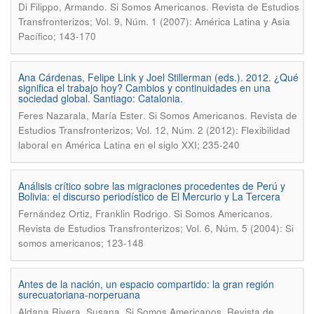
.
Di Filippo, Armando
Si Somos Americanos. Revista de Estudios
Transfronterizos; Vol. 9, Núm. 1 (2007): América Latina y Asia
Pacífico; 143-170
Ana Cárdenas, Felipe Link y Joel Stillerman (eds.). 2012. ¿Qué
significa el trabajo hoy? Cambios y continuidades en una
sociedad global. Santiago: Catalonia.
.
Feres Nazarala, María Ester
Si Somos Americanos. Revista de
Estudios Transfronterizos; Vol. 12, Núm. 2 (2012): Flexibilidad
laboral en América Latina en el siglo XXI; 235-240
Análisis crítico sobre las migraciones procedentes de Perú y
Bolivia: el discurso periodístico de El Mercurio y La Tercera
.
Fernández Ortiz, Franklin Rodrigo
Si Somos Americanos.
Revista de Estudios Transfronterizos; Vol. 6, Núm. 5 (2004): Si
somos americanos; 123-148
Antes de la nación, un espacio compartido: la gran región
surecuatoriana-norperuana
.
Aldana Rivera, Susana
Si Somos Americanos. Revista de