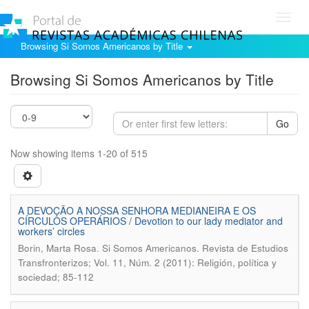
Toggl
navig
Browsing Si Somos Americanos by Title
Browsing Si Somos Americanos by Title
Go
Now showing items 1-20 of 515
A DEVOÇÃO A NOSSA SENHORA MEDIANEIRA E OS
CÍRCULOS OPERÁRIOS / Devotion to our lady mediator and
workers’ circles
.
Borin, Marta Rosa
Si Somos Americanos. Revista de Estudios
Transfronterizos; Vol. 11, Núm. 2 (2011): Religión, política y
sociedad; 85-112