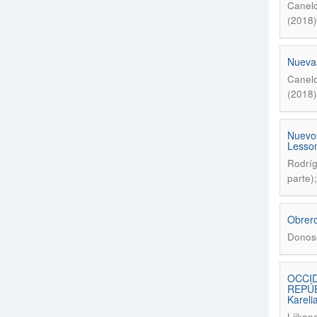
Canelo
(2018)
Nuevas
Canelo
(2018)
Nuevos
Lesson
Rodríg
parte)
Obrero
Donoso
OCCID
REPÚBL
Kareli
Liikane