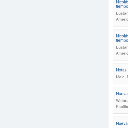
Nicolá
tiempo
Bustam
Ameri
Nicolá
tiempo
Bustam
Ameri
Notas 
Melo, 
Nueva 
Watana
Pacífi
Nuevas