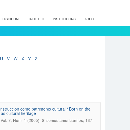
DISCIPLINE
INDEXED
INSTITUTIONS
ABOUT
U
V
W
X
Y
Z
construcción como patrimonio cultural / Born on the
 as cultural heritage
 Vol. 7, Núm. 1 (2005): Si somos americannos; 187-