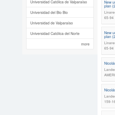
Universidad Católica de Valparaíso
New ur
plan (
Universidad del Bio Bio
Linare
65-94
Universidad de Valparaíso
New ur
Universidad Católica del Norte
plan (
Linare
more
65-94
Nicolá
Lander
AMERI
Nicolá
Lander
159-1