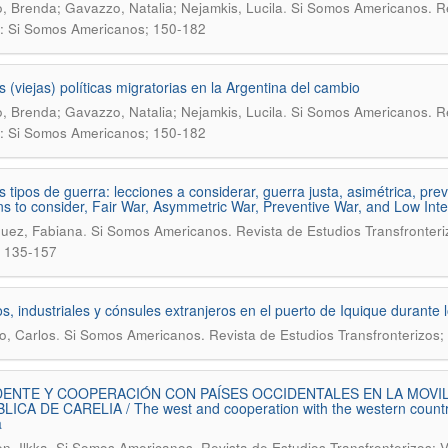
.
, Brenda; Gavazzo, Natalia; Nejamkis, Lucila
Si Somos Americanos. Rev
: Si Somos Americanos; 150-182
 (viejas) políticas migratorias en la Argentina del cambio
.
, Brenda; Gavazzo, Natalia; Nejamkis, Lucila
Si Somos Americanos. Rev
: Si Somos Americanos; 150-182
 tipos de guerra: lecciones a considerar, guerra justa, asimétrica, pre
s to consider, Fair War, Asymmetric War, Preventive War, and Low Inte
.
uez, Fabiana
Si Somos Americanos. Revista de Estudios Transfronterizo
; 135-157
s, industriales y cónsules extranjeros en el puerto de Iquique durante
.
, Carlos
Si Somos Americanos. Revista de Estudios Transfronterizos;
ENTE Y COOPERACIÓN CON PAÍSES OCCIDENTALES EN LA MOVILI
ICA DE CARELIA / The west and cooperation with the western countries 
a
.
n, Ilkka
Si Somos Americanos. Revista de Estudios Transfronterizos; V