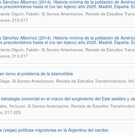
s Sánchez Albornoz (2014). Historia mínima de la población de América 
s precolombinos hasta el (no tan lejano) año 2025. Madrid, España: Edi
.
ante Olguín, Fabián
Si Somos Americanos. Revista de Estudios Transf
canos; 213-217
s Sánchez Albornoz (2014). Historia mínima de la población de América 
s precolombinos hasta el (no tan lejano) año 2025. Madrid, España: Edi
.
ante Olguín, Fabián
Si Somos Americanos. Revista de Estudios Transf
canos; 213-217
en torno al problema de la islamofóbia
.
Diego
Si Somos Americanos. Revista de Estudios Transfronterizos; Vol
estrategia comercial en el marco del surgimiento del Este asiático y Ja
.
be, Yorizumi
Si Somos Americanos. Revista de Estudios Transfronteriz
co; 217-225
 (viejas) políticas migratorias en la Argentina del cambio