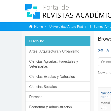
Home
Universidad Arturo Prat
Si Somos Ame
Brows
Discipline
0-9
A
Artes, Arquitectura y Urbanismo
Ciencias Agrarias, Forestales y
Veterinarias
Now sho
Ciencias Exactas y Naturales
Ciencias Sociales
Nacido
Derecho
street
Mansil
Economía y Administración
206