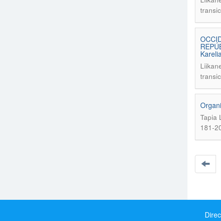
transi
OCCID
REPÚBL
Kareli
Liikane
transi
Organi
Tapia 
181-2
Direc