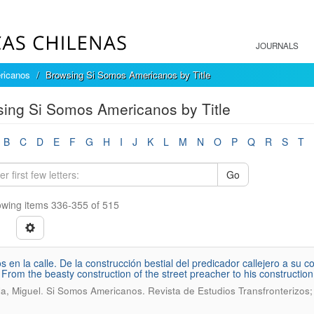
JOURNALS
ricanos
Browsing Si Somos Americanos by Title
ing Si Somos Americanos by Title
B
C
D
E
F
G
H
I
J
K
L
M
N
O
P
Q
R
S
T
Go
wing items 336-355 of 515
s en la calle. De la construcción bestial del predicador callejero a su 
. From the beasty construction of the street preacher to his construction
.
la, Miguel
Si Somos Americanos. Revista de Estudios Transfronterizos;