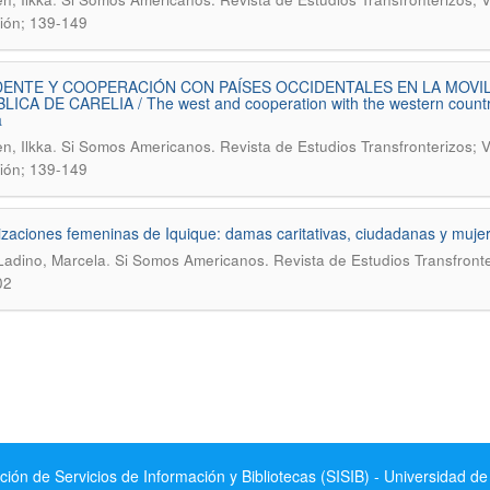
ción; 139-149
ENTE Y COOPERACIÓN CON PAÍSES OCCIDENTALES EN LA MOVILI
ICA DE CARELIA / The west and cooperation with the western countries 
a
.
n, Ilkka
Si Somos Americanos. Revista de Estudios Transfronterizos; V
ción; 139-149
zaciones femeninas de Iquique: damas caritativas, ciudadanas y muj
.
Ladino, Marcela
Si Somos Americanos. Revista de Estudios Transfronte
02
ción de Servicios de Información y Bibliotecas (SISIB) - Universidad de