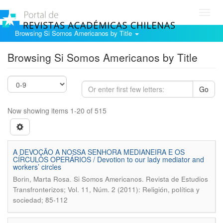
Toggl
navig
Browsing Si Somos Americanos by Title
Browsing Si Somos Americanos by Title
Go
Now showing items 1-20 of 515
A DEVOÇÃO A NOSSA SENHORA MEDIANEIRA E OS
CÍRCULOS OPERÁRIOS / Devotion to our lady mediator and
workers’ circles
.
Borin, Marta Rosa
Si Somos Americanos. Revista de Estudios
Transfronterizos; Vol. 11, Núm. 2 (2011): Religión, política y
sociedad; 85-112