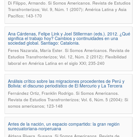
.
Di Filippo, Armando
Si Somos Americanos. Revista de Estudios
Transfronterizos; Vol. 9, Núm. 1 (2007): América Latina y Asia
Pacífico; 143-170
Ana Cárdenas, Felipe Link y Joel Stillerman (eds.). 2012. ¿Qué
significa el trabajo hoy? Cambios y continuidades en una
sociedad global. Santiago: Catalonia.
.
Feres Nazarala, María Ester
Si Somos Americanos. Revista de
Estudios Transfronterizos; Vol. 12, Núm. 2 (2012): Flexibilidad
laboral en América Latina en el siglo XXI; 235-240
Análisis crítico sobre las migraciones procedentes de Perú y
Bolivia: el discurso periodístico de El Mercurio y La Tercera
.
Fernández Ortiz, Franklin Rodrigo
Si Somos Americanos.
Revista de Estudios Transfronterizos; Vol. 6, Núm. 5 (2004): Si
somos americanos; 123-148
Antes de la nación, un espacio compartido: la gran región
surecuatoriana-norperuana
.
Aldana Rivera, Susana
Si Somos Americanos. Revista de