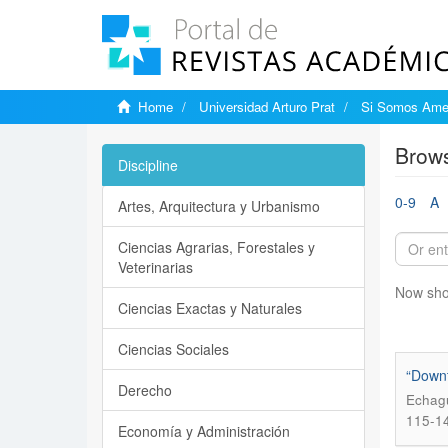
Home
Universidad Arturo Prat
Si Somos Ame
Brows
Discipline
0-9
A
Artes, Arquitectura y Urbanismo
Ciencias Agrarias, Forestales y
Veterinarias
Now sho
Ciencias Exactas y Naturales
Ciencias Sociales
“Downt
Derecho
Echagü
115-1
Economía y Administración