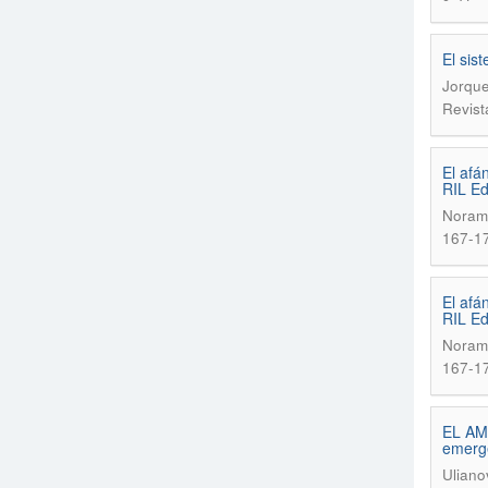
El sis
Jorque
Revist
El afá
RIL Ed
Noram
167-1
El afá
RIL Ed
Noram
167-1
EL AM
emerge
Uliano