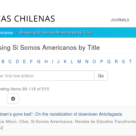
JOURNALS
ricanos
Browsing Si Somos Americanos by Title
ing Si Somos Americanos by Title
B
C
D
E
F
G
H
I
J
K
L
M
N
O
P
Q
R
S
T
Go
wing items 99-118 of 515
own’s gone bad”: On the racialization of downtown Antofagasta
.
e Alfaro, Clive
Si Somos Americanos. Revista de Estudios Transfronte
42