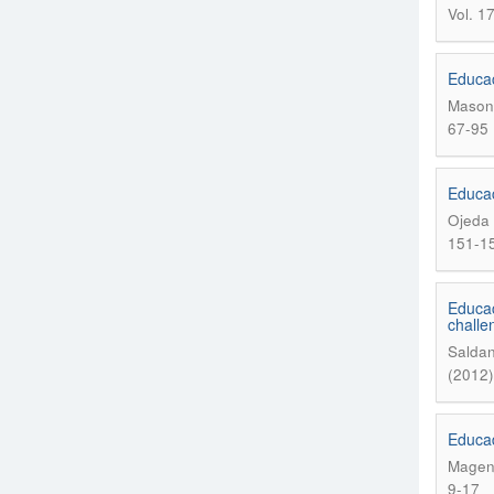
Vol. 1
Educac
Mason 
67-95
Educac
Ojeda 
151-1
Educaç
challe
Saldan
(2012)
Educad
Magen
9-17