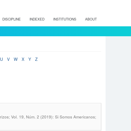
DISCIPLINE
INDEXED
INSTITUTIONS
ABOUT
U
V
W
X
Y
Z
rizos; Vol. 19, Núm. 2 (2019): Si Somos Americanos;