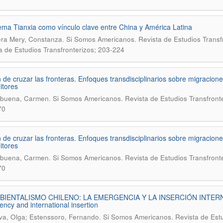
tema Tianxia como vínculo clave entre China y América Latina
.
ra Mery, Constanza
Si Somos Americanos. Revista de Estudios Transfr
a de Estudios Transfronterizos; 203-224
n de cruzar las fronteras. Enfoques transdisciplinarios sobre migracion
itores
.
buena, Carmen
Si Somos Americanos. Revista de Estudios Transfronte
70
n de cruzar las fronteras. Enfoques transdisciplinarios sobre migracion
itores
.
buena, Carmen
Si Somos Americanos. Revista de Estudios Transfronte
70
BIENTALISMO CHILENO: LA EMERGENCIA Y LA INSERCIÓN INTERNACI
ncy and international insertion
.
va, Olga; Estenssoro, Fernando
Si Somos Americanos. Revista de Estud