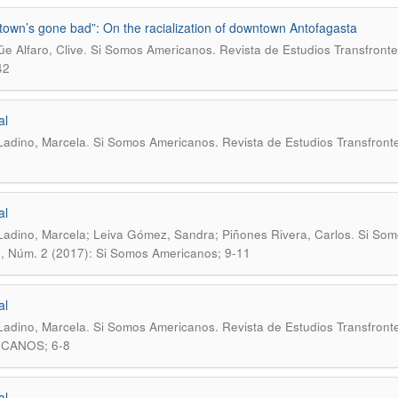
own’s gone bad”: On the racialization of downtown Antofagasta
.
e Alfaro, Clive
Si Somos Americanos. Revista de Estudios Transfronte
42
al
.
Ladino, Marcela
Si Somos Americanos. Revista de Estudios Transfronte
al
.
Ladino, Marcela; Leiva Gómez, Sandra; Piñones Rivera, Carlos
Si Som
7, Núm. 2 (2017): Si Somos Americanos; 9-11
al
.
Ladino, Marcela
Si Somos Americanos. Revista de Estudios Transfront
CANOS; 6-8
al