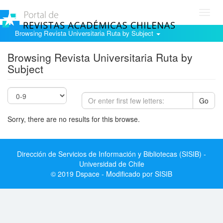
Toggl
navig
Browsing Revista Universitaria Ruta by Subject
Browsing Revista Universitaria Ruta by
Subject
Go
Sorry, there are no results for this browse.
Dirección de Servicios de Información y Bibliotecas (SISIB) -
Universidad de Chile
© 2019 Dspace - Modificado por SISIB