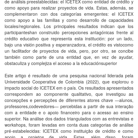
de análisis preestablecidas: el ICETEX como entidad de crédito y
como apoyo para realizar proyectos de vida. Estas, además, se
complementaron con dos categorías emergentes: el ICETEX
como apoyo a las familias y como desarrollo de capacidades
locales/regionales. Los principales resultados indican que los
participanteshan construido percepciones antagónicas frente al
crédito educativo que representa esta institución: por un lado,
bajo una visión positiva y esperanzadora, el crédito es vistocomo
un facilitador de proyectos de vida, pero, por otro, se concibe
también como parte de una entidad que, en vez de ayudar,
obstaculiza y complejiza el acceso a la educaciónsuperior
Este artigo é resultado de uma pesquisa nacional liderada pela
Universidade Cooperativa de Colombia (2022), que explorou o
impacto social do ICETEX em o país. Os resultados apresentados
correspondem ao componente qualitativo, que investigou as
concepções e percepções de diferentes atores chave —alunos,
professores,codevedores— percebidas a partir de sua interação
com a entidade e o apoio financeiro para o acesso ao ensino
superior. Na análise dos dados triangulados com as entrevistas e
workshops, foram levadas em conta duas categorias de análise
pré-estabelecidas: ICETEX como instituição de crédito e como
apoio a projetos de vida. Estas, além disso, foram