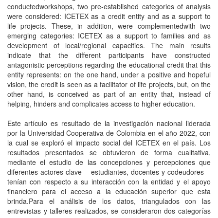
conductedworkshops, two pre-established categories of analysis
were considered: ICETEX as a credit entity and as a support to
life projects. These, in addition, were complementedwith two
emerging categories: ICETEX as a support to families and as
development of local/regional capacities. The main results
indicate that the different participants have constructed
antagonistic perceptions regarding the educational credit that this
entity represents: on the one hand, under a positive and hopeful
vision, the credit is seen as a facilitator of life projects, but, on the
other hand, is conceived as part of an entity that, instead of
helping, hinders and complicates access to higher education.
Este artículo es resultado de la investigación nacional liderada
por la Universidad Cooperativa de Colombia en el año 2022, con
la cual se exploró el impacto social del ICETEX en el país. Los
resultados presentados se obtuvieron de forma cualitativa,
mediante el estudio de las concepciones y percepciones que
diferentes actores clave —estudiantes, docentes y codeudores—
tenían con respecto a su interacción con la entidad y el apoyo
financiero para el acceso a la educación superior que esta
brinda.Para el análisis de los datos, triangulados con las
entrevistas y talleres realizados, se consideraron dos categorías