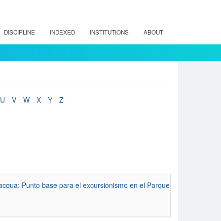
DISCIPLINE
INDEXED
INSTITUTIONS
ABOUT
U
V
W
X
Y
Z
vacqua: Punto base para el excursionismo en el Parque