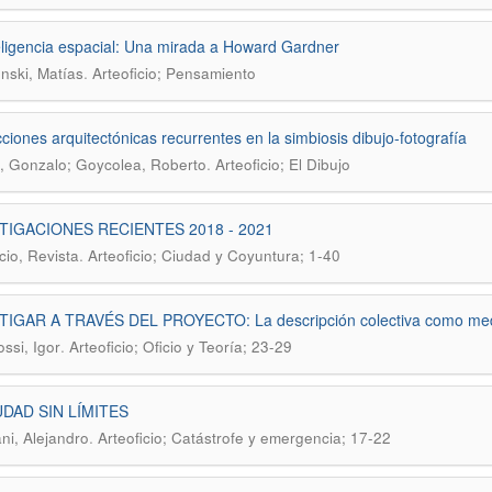
eligencia espacial: Una mirada a Howard Gardner
.
nski, Matías
Arteoficio; Pensamiento
cciones arquitectónicas recurrentes en la simbiosis dibujo-fotografía
.
 Gonzalo; Goycolea, Roberto
Arteoficio; El Dibujo
TIGACIONES RECIENTES 2018 - 2021
.
cio, Revista
Arteoficio; Ciudad y Coyuntura; 1-40
IGAR A TRAVÉS DEL PROYECTO: La descripción colectiva como medio
.
ssi, Igor
Arteoficio; Oficio y Teoría; 23-29
UDAD SIN LÍMITES
.
ani, Alejandro
Arteoficio; Catástrofe y emergencia; 17-22