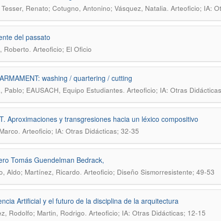
.
i Tesser, Renato; Cotugno, Antonino; Vásquez, Natalia
Arteoficio; IA: 
sente del passato
.
, Roberto
Arteoficio; El Oficio
ARMAMENT: washing / quartering / cutting
.
, Pablo; EAUSACH, Equipo Estudiantes
Arteoficio; IA: Otras Didáctica
T. Aproximaciones y transgresiones hacia un léxico compositivo
.
 Marco
Arteoficio; IA: Otras Didácticas; 32-35
iero Tomás Guendelman Bedrack,
.
o, Aldo; Martínez, Ricardo
Arteoficio; Diseño Sismorresistente; 49-53
encia Artificial y el futuro de la disciplina de la arquitectura
.
z, Rodolfo; Martin, Rodrigo
Arteoficio; IA: Otras Didácticas; 12-15