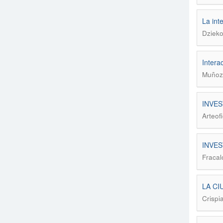
La int
Dzieko
Intera
Muñoz,
INVES
Arteofi
INVEST
Fracalo
LA CI
Crispi