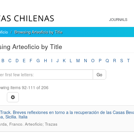
JOURNALS
ficio
Browsing Arteoficio by Title
ing Arteoficio by Title
B
C
D
E
F
G
H
I
J
K
L
M
N
O
P
Q
R
S
T
Go
wing items 92-111 of 206
Track. Breves reflexiones en torno a la recuperación de las Casas Be
a, Sicilia. Italia
.
rda, Franco
Arteoficio; Trazas