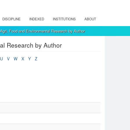
DISCIPLINE
INDEXED
INSTITUTIONS
ABOUT
, Agri, Food and Environmental Research by Author
tal Research by Author
U
V
W
X
Y
Z