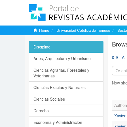
Home
Universidad Católica de Temuco
Susta
Brows
Discipline
0-9
A
Artes, Arquitectura y Urbanismo
Ciencias Agrarias, Forestales y
Veterinarias
Now sho
Ciencias Exactas y Naturales
Ciencias Sociales
Author
Derecho
Xavier,
Economía y Administración
Xavier