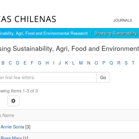
JOURNALS
inability, Agri, Food and Environmental Research
Browsing Sustainability
ing Sustainability, Agri, Food and Environmen
B
C
D
E
F
G
H
I
J
K
L
M
N
O
P
Q
R
S
T
Go
wing items 1-3 of 3
s Name
 Annie Sonia
[3]
, Rose Mary
[1]