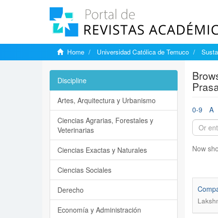
Home
Universidad Católica de Temuco
Susta
Brows
Discipline
Pras
Artes, Arquitectura y Urbanismo
0-9
A
Ciencias Agrarias, Forestales y
Veterinarias
Now sho
Ciencias Exactas y Naturales
Ciencias Sociales
Compara
Derecho
Lakshm
Economía y Administración