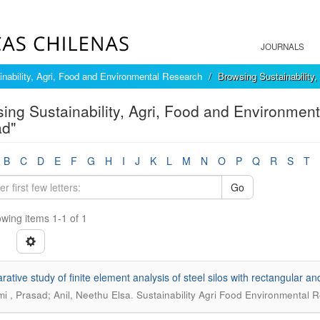
JOURNALS
inability, Agri, Food and Environmental Research
Browsing Sustainability
ing Sustainability, Agri, Food and Environmen
ad"
B
C
D
E
F
G
H
I
J
K
L
M
N
O
P
Q
R
S
T
Go
wing items 1-1 of 1
tive study of finite element analysis of steel silos with rectangular and 
.
i , Prasad; Anil, Neethu Elsa
Sustainability Agri Food Environmental 