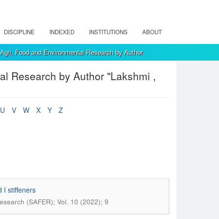
DISCIPLINE
INDEXED
INSTITUTIONS
ABOUT
, Agri, Food and Environmental Research by Author
tal Research by Author "Lakshmi ,
U
V
W
X
Y
Z
I stiffeners
Research (SAFER); Vol. 10 (2022); 9