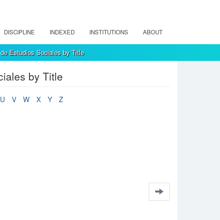
DISCIPLINE
INDEXED
INSTITUTIONS
ABOUT
de Estudios Sociales by Title
ales by Title
U
V
W
X
Y
Z