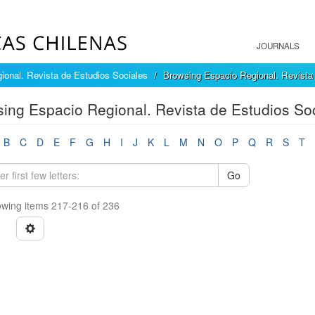
JOURNALS
ional. Revista de Estudios Sociales
Browsing Espacio Regional. Revista 
ing Espacio Regional. Revista de Estudios Soci
B
C
D
E
F
G
H
I
J
K
L
M
N
O
P
Q
R
S
T
Go
wing items 217-216 of 236