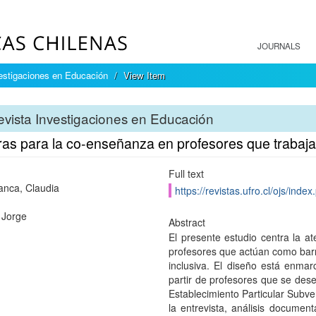
JOURNALS
estigaciones en Educación
View Item
vista Investigaciones en Educación
ras para la co-enseñanza en profesores que trabaja
Full text
nca, Claudia
https://revistas.ufro.cl/ojs/ind
, Jorge
Abstract
El presente estudio centra la a
profesores que actúan como bar
inclusiva. El diseño está enma
partir de profesores que se de
Establecimiento Particular Subv
la entrevista, análisis document