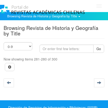
Toggl
navig
Browsing Revista de Historia y Geografía by Title
Browsing Revista de Historia y Geografía
by Title
Go
Now showing items 281-280 of 300
Dirección de Servicios de Información y Bibliotecas (SISIB) -