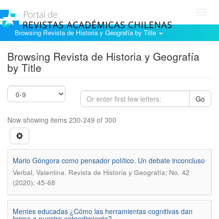
Toggl
navig
Browsing Revista de Historia y Geografía by Title
Browsing Revista de Historia y Geografía
by Title
Go
Now showing items 230-249 of 300
Mario Góngora como pensador polí­tico. Un debate inconcluso
.
Verbal, Valentina
Revista de Historia y Geografí­a; No. 42
(2020); 45-68
Mentes educadas ¿Cómo las herramientas cognitivas dan
forma a nuestro entendimiento?