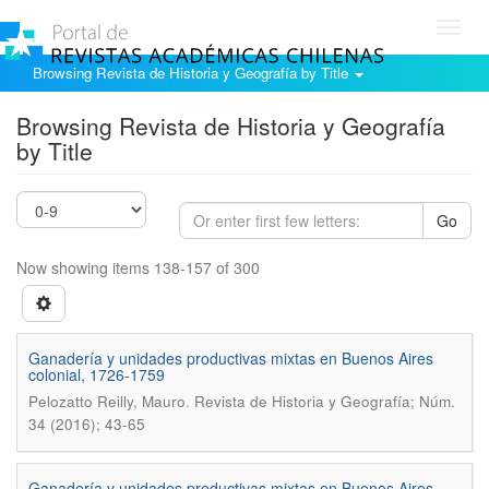
Toggl
navig
Browsing Revista de Historia y Geografía by Title
Browsing Revista de Historia y Geografía
by Title
Go
Now showing items 138-157 of 300
Ganadería y unidades productivas mixtas en Buenos Aires
colonial, 1726-1759
.
Pelozatto Reilly, Mauro
Revista de Historia y Geografía; Núm.
34 (2016); 43-65
Ganaderí­a y unidades productivas mixtas en Buenos Aires