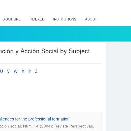
DISCIPLINE
INDEXED
INSTITUTIONS
ABOUT
nción y Acción Social by Subject
U
V
W
X
Y
Z
allenges for the professional formation
cción social; Núm. 14 (2004): Revista Perspectivas.