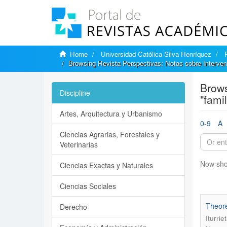
Home
Universidad Católica Silva Henríquez
Browsing Revista Perspectivas: Notas sobre Interven
Brows
Discipline
"fami
Artes, Arquitectura y Urbanismo
0-9
A
Ciencias Agrarias, Forestales y
Veterinarias
Now sho
Ciencias Exactas y Naturales
Ciencias Sociales
Theore
Derecho
Iturri