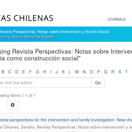
JOURNALS
Revista Perspectivas: Notas sobre Intervención y Acción Social
ción y Acción Social by Subject
ing Revista Perspectivas: Notas sobre Interve
lia como construcción social"
B
C
D
E
F
G
H
I
J
K
L
M
N
O
P
Q
R
S
T
Go
wing items 1-1 of 1
tical perspectives for the intervention and family investigation: New ch
.
eta Olivares, Sandra
Revista Perspectivas: Notas sobre intervención y a