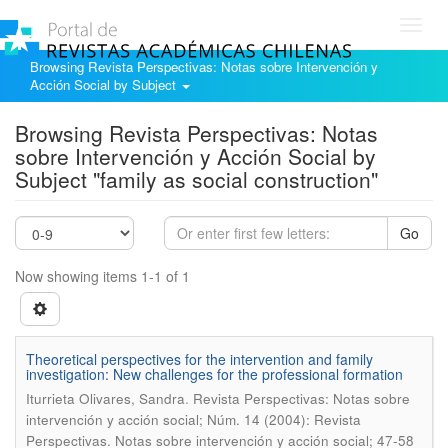
Toggl
navig
Browsing Revista Perspectivas: Notas sobre Intervención y
Acción Social by Subject
Browsing Revista Perspectivas: Notas
sobre Intervención y Acción Social by
Subject "family as social construction"
Go
Now showing items 1-1 of 1
Theoretical perspectives for the intervention and family
investigation: New challenges for the professional formation
.
Iturrieta Olivares, Sandra
Revista Perspectivas: Notas sobre
intervención y acción social; Núm. 14 (2004): Revista
Perspectivas. Notas sobre intervención y acción social; 47-58