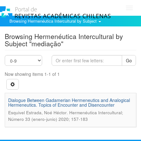
Toggl
navig
Browsing Hermenéutica Intercultural by Subject
Browsing Hermenéutica Intercultural by
Subject "mediação"
Go
Now showing items 1-1 of 1
Dialogue Between Gadamerian Hermeneutics and Analogical
Hermeneutics. Topics of Encounter and Disencounter
.
Esquivel Estrada, Noé Héctor
Hermenéutica Intercultural;
Número 33 (enero-junio) 2020; 157-183