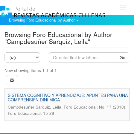
Toggl
navig
Browsing Foro Educacional by Author
Browsing Foro Educacional by Author
"Campdesuñer Sarquiz, Leila"
Go
Now showing items 1-1 of 1
SISTEMA COGNITIVO Y APRENDIZAJE: APUNTES PARA UNA
COMPRENSIí“N DINí MICA
.
Campdesuñer Sarquiz, Leila
Foro Educacional; No. 17 (2010):
Foro Educacional; 15-28