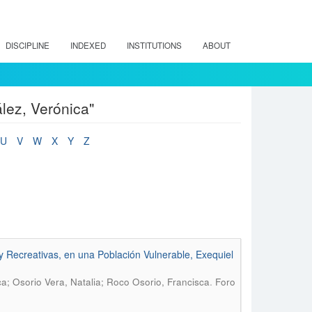
DISCIPLINE
INDEXED
INSTITUTIONS
ABOUT
lez, Verónica"
U
V
W
X
Y
Z
s y Recreativas, en una Población Vulnerable, Exequiel
.
a; Osorio Vera, Natalia; Roco Osorio, Francisca
Foro