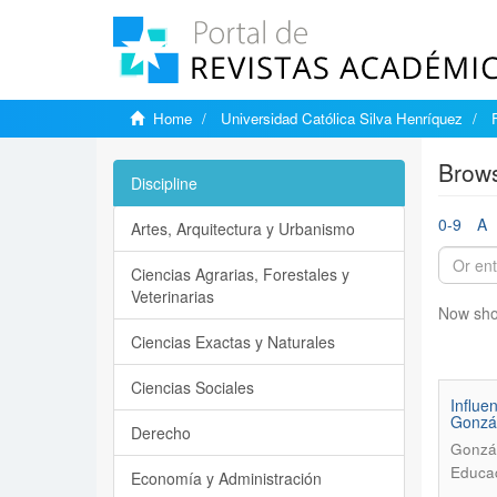
Home
Universidad Católica Silva Henríquez
Brows
Discipline
0-9
A
Artes, Arquitectura y Urbanismo
Ciencias Agrarias, Forestales y
Veterinarias
Now sho
Ciencias Exactas y Naturales
Ciencias Sociales
Influe
Gonzál
Derecho
Gonzál
Educac
Economía y Administración