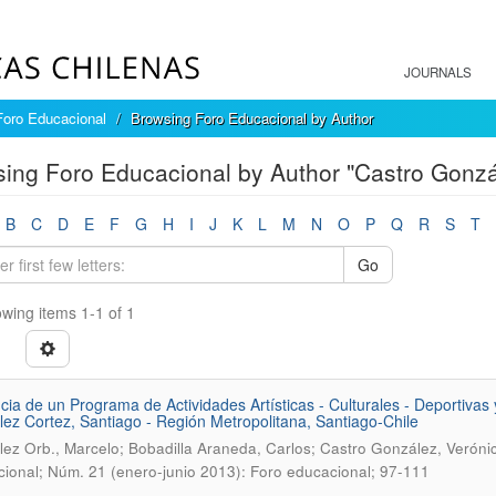
JOURNALS
Foro Educacional
Browsing Foro Educacional by Author
ing Foro Educacional by Author "Castro Gonzá
B
C
D
E
F
G
H
I
J
K
L
M
N
O
P
Q
R
S
T
Go
wing items 1-1 of 1
ncia de un Programa de Actividades Artí­sticas - Culturales - Deportiva
ez Cortez, Santiago - Región Metropolitana, Santiago-Chile
ez Orb., Marcelo; Bobadilla Araneda, Carlos; Castro González, Verónic
ional; Núm. 21 (enero-junio 2013): Foro educacional; 97-111