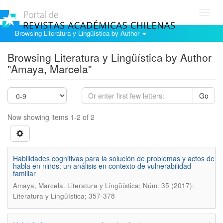
Toggl
navig
Browsing Literatura y Lingüística by Author
Browsing Literatura y Lingüística by Author
"Amaya, Marcela"
Go
Now showing items 1-2 of 2
Habilidades cognitivas para la solución de problemas y actos de
habla en niños: un análisis en contexto de vulnerabilidad
familiar
.
Amaya, Marcela
Literatura y Lingüística; Núm. 35 (2017):
Literatura y Lingüística; 357-378