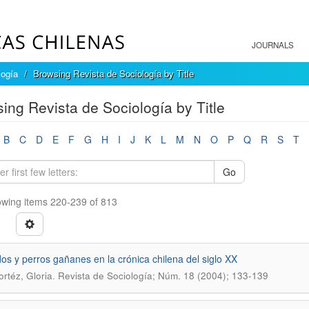
JOURNALS
logía
Browsing Revista de Sociología by Title
ing Revista de Sociología by Title
B
C
D
E
F
G
H
I
J
K
L
M
N
O
P
Q
R
S
T
Go
wing items 220-239 of 813
os y perros gañanes en la crónica chilena del siglo XX
.
ortéz, Gloria
Revista de Sociología; Núm. 18 (2004); 133-139