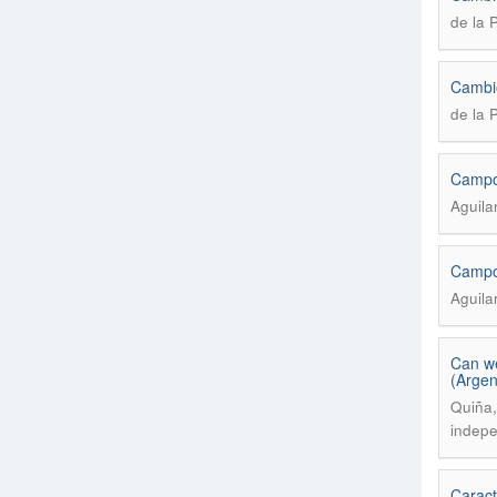
de la P
Cambio
de la P
Campo 
Aguila
Campo 
Aguila
Can we
(Argen
Quiña,
indepe
Caract