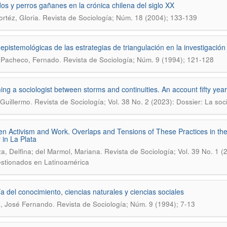
os y perros gañanes en la crónica chilena del siglo XX
.
ortéz, Gloria
Revista de Sociología; Núm. 18 (2004); 133-139
epistemológicas de las estrategias de triangulación en la investigación
.
 Pacheco, Fernado
Revista de Sociología; Núm. 9 (1994); 121-128
ng a sociologist between storms and continuities. An account fifty year
.
 Guillermo
Revista de Sociología; Vol. 38 No. 2 (2023): Dossier: La so
n Activism and Work. Overlaps and Tensions of These Practices in th
 in La Plata
.
a, Delfina; del Marmol, Mariana
Revista de Sociología; Vol. 39 No. 1 (
stionados en Latinoamérica
ía del conocimiento, ciencias naturales y ciencias sociales
.
, José Fernando
Revista de Sociología; Núm. 9 (1994); 7-13