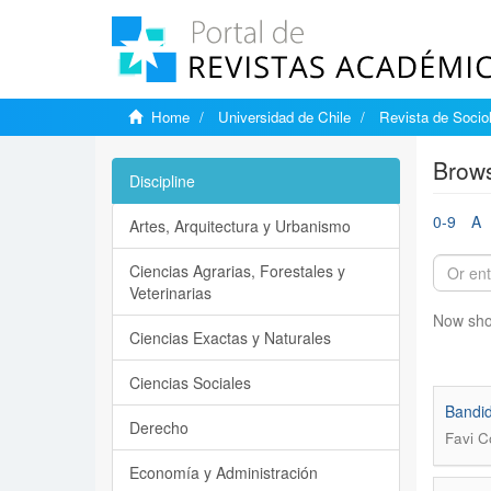
Home
Universidad de Chile
Revista de Socio
Brows
Discipline
0-9
A
Artes, Arquitectura y Urbanismo
Ciencias Agrarias, Forestales y
Veterinarias
Now sho
Ciencias Exactas y Naturales
Ciencias Sociales
Bandid
Derecho
Favi C
Economía y Administración