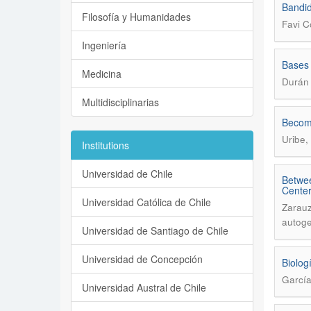
Bandid
Filosofía y Humanidades
Favi C
Ingeniería
Bases 
Medicina
Durán
Multidisciplinarias
Becomi
Uribe,
Institutions
Universidad de Chile
Betwee
Center
Universidad Católica de Chile
Zarauz
autoge
Universidad de Santiago de Chile
Universidad de Concepción
Biolog
García
Universidad Austral de Chile