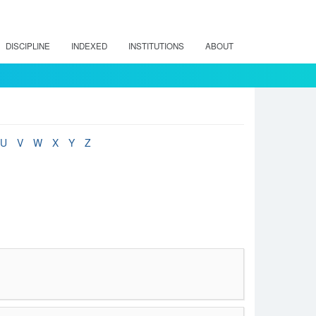
DISCIPLINE
INDEXED
INSTITUTIONS
ABOUT
U
V
W
X
Y
Z