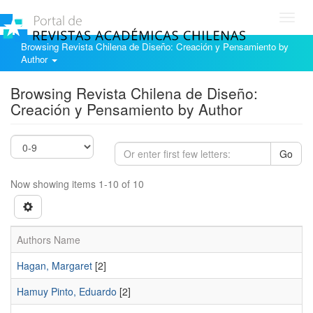
Toggl
navig
Browsing Revista Chilena de Diseño: Creación y Pensamiento by
Author
Browsing Revista Chilena de Diseño:
Creación y Pensamiento by Author
Go
Now showing items 1-10 of 10
Authors Name
Hagan, Margaret
[2]
Hamuy Pinto, Eduardo
[2]