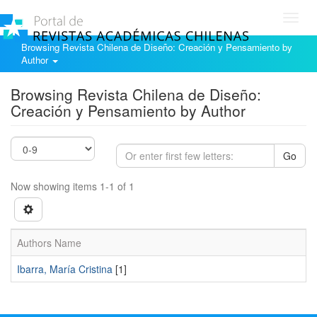
Toggl
navig
Browsing Revista Chilena de Diseño: Creación y Pensamiento by
Author
Browsing Revista Chilena de Diseño:
Creación y Pensamiento by Author
Go
Now showing items 1-1 of 1
Authors Name
Ibarra, María Cristina
[1]