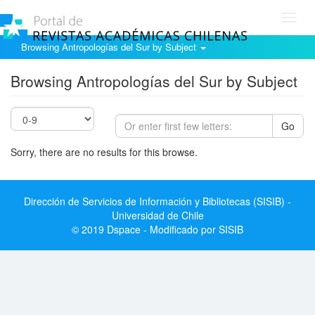
Toggl
navig
Browsing Antropologías del Sur by Subject
Browsing Antropologías del Sur by Subject
Go
Sorry, there are no results for this browse.
Dirección de Servicios de Información y Bibliotecas (SISIB) -
Universidad de Chile
© 2019 Dspace - Modificado por SISIB