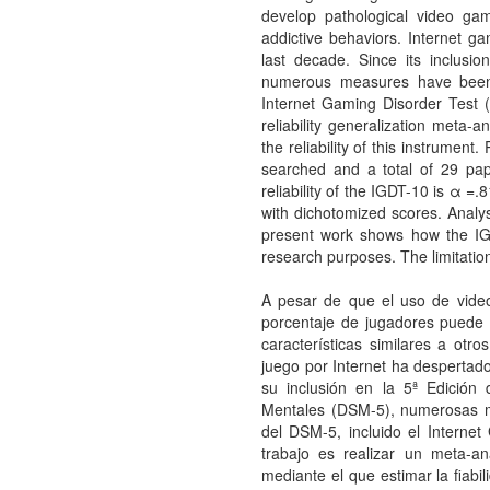
develop pathological video gam
addictive behaviors. Internet ga
last decade. Since its inclusion
numerous measures have been 
Internet Gaming Disorder Test (
reliability generalization meta-
the reliability of this instrum
searched and a total of 29 pap
reliability of the IGDT-10 is α =.
with dichotomized scores. Analys
present work shows how the IGDT
research purposes. The limitatio
A pesar de que el uso de vide
porcentaje de jugadores puede 
características similares a otro
juego por Internet ha despertado
su inclusión en la 5ª Edición 
Mentales (DSM-5), numerosas med
del DSM-5, incluido el Internet
trabajo es realizar un meta-an
mediante el que estimar la fiabi