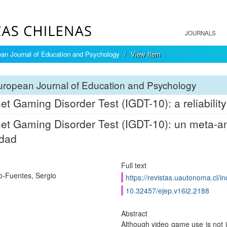
JOURNALS
an Journal of Education and Psychology
View Item
ropean Journal of Education and Psychology
net Gaming Disorder Test (IGDT-10): a reliabilit
net Gaming Disorder Test (IGDT-10): un meta-an
idad
Full text
o-Fuentes, Sergio
https://revistas.uautonoma.cl/i
10.32457/ejep.v16i2.2188
Abstract
Although video game use is not i