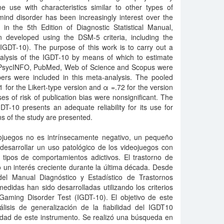
e use with characteristics similar to other types of
mind disorder has been increasingly interest over the
 in the 5th Edition of Diagnostic Statistical Manual,
developed using the DSM-5 criteria, including the
IGDT-10). The purpose of this work is to carry out a
analysis of the IGDT-10 by means of which to estimate
ent. PsycINFO, PubMed, Web of Science and Scopus were
ers were included in this meta-analysis. The pooled
81 for the Likert-type version and α =.72 for the version
es of risk of publication bias were nonsignificant. The
-10 presents an adequate reliability for its use for
ns of the study are presented.
ojuegos no es intrínsecamente negativo, un pequeño
desarrollar un uso patológico de los videojuegos con
s tipos de comportamientos adictivos. El trastorno de
 un interés creciente durante la última década. Desde
del Manual Diagnóstico y Estadístico de Trastornos
idas han sido desarrolladas utilizando los criterios
 Gaming Disorder Test (IGDT-10). El objetivo de este
álisis de generalización de la fiabilidad del IGDT10
lidad de este instrumento. Se realizó una búsqueda en