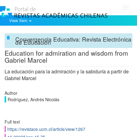
Toggl
navig
View Item
Convergencia Educativa: Revista Electrónica
de Educación
Education for admiration and wisdom from
Gabriel Marcel
La educación para la admiración y la sabiduría a partir de
Gabriel Marcel
Author
Rodríguez, Andrés Nicolás
Full text
https://revistace.ucm.cl/article/view/1267